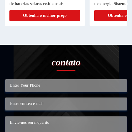
de baterias solares residenciais
de energia Sistema so
Obtenha o melhor preço
Obtenha o me
contato