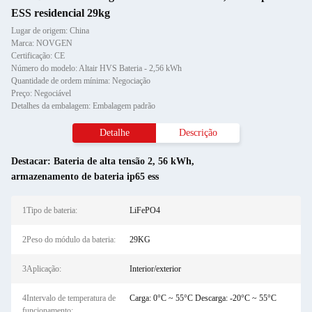
ESS residencial 29kg
Lugar de origem: China
Marca: NOVGEN
Certificação: CE
Número do modelo: Altair HVS Bateria - 2,56 kWh
Quantidade de ordem mínima: Negociação
Preço: Negociável
Detalhes da embalagem: Embalagem padrão
Detalhe
Descrição
Destacar:
Bateria de alta tensão 2
,
56 kWh
,
armazenamento de bateria ip65 ess
1Tipo de bateria:
LiFePO4
2Peso do módulo da bateria:
29KG
3Aplicação:
Interior/exterior
4Intervalo de temperatura de
Carga: 0°C ~ 55°C Descarga: -20°C ~ 55°C
funcionamento: