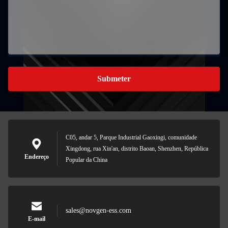
Submeter
C05, andar 5, Parque Industrial Gaoxingi, comunidade
Xingdong, rua Xin'an, distrito Baoan, Shenzhen, República
Endereço
Popular da China
sales@novgen-ess.com
E-mail