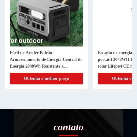
Fácil de Aceder Balcão
Estação de energia so
Armazenamento de Energia Central de
portátil 2048WH Est
Energia 2048Wh Resistente a
solar Lifepo4 CE ho
intempéries
Obtenha o melhor preço
Obtenha o me
contato