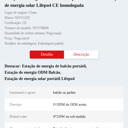
de energia solar Lifepo4 CE homologada
Lugar de origem: China
Marca: NOVGEN
Certificação: CE
Número do modelo: NOVM800
Quantidade de ordem mínima: Negociação
Preço: Negociável
Detalhes da embalagem: Embalagem padrão
Detalhe
Descrição
Destacar:
Estação de energia de balcão portátil
,
Estação de energia ODM Balcão
,
Estação de energia solar portátil Lifepo4
1montando o apoio:
balcão ou jardim
2Serviço:
O ODM do OEM aceita
3Painel solar:
4*210W ou sob medida