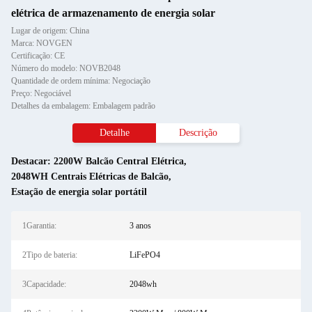
elétrica de armazenamento de energia solar
Lugar de origem: China
Marca: NOVGEN
Certificação: CE
Número do modelo: NOVB2048
Quantidade de ordem mínima: Negociação
Preço: Negociável
Detalhes da embalagem: Embalagem padrão
Detalhe
Descrição
Destacar:
2200W Balcão Central Elétrica
,
2048WH Centrais Elétricas de Balcão
,
Estação de energia solar portátil
1Garantia:
3 anos
2Tipo de bateria:
LiFePO4
3Capacidade:
2048wh