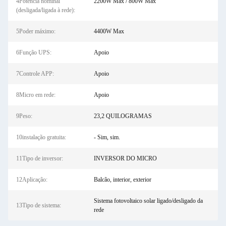
4Potência nominal
2200W Max / 800W Max
(desligada/ligada à rede):
5Poder máximo:
4400W Max
6Função UPS:
Apoio
7Controle APP:
Apoio
8Micro em rede:
Apoio
9Peso:
23,2 QUILOGRAMAS
10instalação gratuita:
- Sim, sim.
11Tipo de inversor:
INVERSOR DO MICRO
12Aplicação:
Balcão, interior, exterior
Sistema fotovoltaico solar ligado/desligado da
13Tipo de sistema:
rede