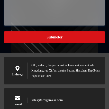
Submeter
C05, andar 5, Parque Industrial Gaoxingi, comunidade
Xingdong, rua Xin'an, distrito Baoan, Shenzhen, República
Endereço
Popular da China
sales@novgen-ess.com
E-mail