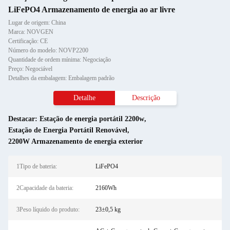
LiFePO4 Armazenamento de energia ao ar livre
Lugar de origem: China
Marca: NOVGEN
Certificação: CE
Número do modelo: NOVP2200
Quantidade de ordem mínima: Negociação
Preço: Negociável
Detalhes da embalagem: Embalagem padrão
Detalhe
Descrição
Destacar:
Estação de energia portátil 2200w
,
Estação de Energia Portátil Renovável
,
2200W Armazenamento de energia exterior
1Tipo de bateria:
LiFePO4
2Capacidade da bateria:
2160Wh
3Peso líquido do produto:
23±0,5 kg