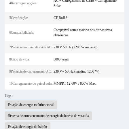
AC + Carregamento de Carro + Carregamento
4Recarregue opções:
Solar
5Certificação:
CE,RoHS
Compatível com a maioria dos dispositivos
6Compatibilidade:
eletrónicos
7Potência nominal de saída AC:
230 V 50 Hz (2200 W máximo)
8Ciclo de vida:
3000 vezes
9Potência de carregamento AC:
230 V~ 50 Hz (máximo 1200 W)
10Carregamento do painel solar:
MMPPT 12-60V / 800W Max
Tags:
Estação de energia multifuncional
Sistema de armazenamento de energia de bateria de varanda
Estação de energia do balcão