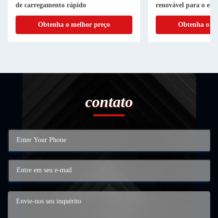
de carregamento rápido
renovável para o exte
Obtenha o melhor preço
Obtenha o me
contato